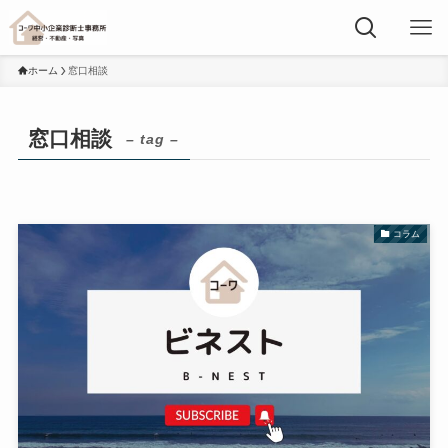
ホーム
窓口相談
窓口相談
– tag –
コラム