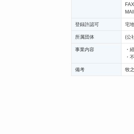
FAX
MAI
登録許認可
宅地
所属団体
(公
事業内容
・
・
備考
牧