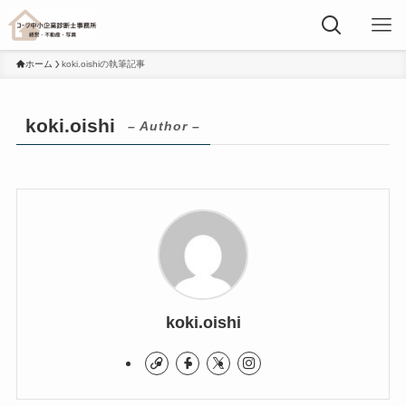
ホーム
koki.oishiの執筆記事
koki.oishi
– Author –
koki.oishi